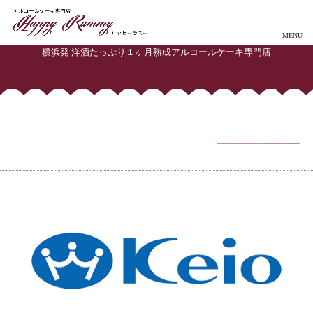
MENU
横浜発 洋酒たっぷり１ヶ月熟成アルコールケーキ専門店
投稿者:
Happy Rummy