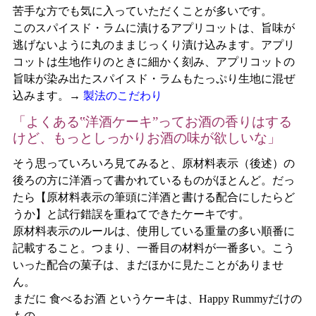
苦手な方でも気に入っていただくことが多いです。
このスパイスド・ラムに漬けるアプリコットは、旨味が
逃げないように丸のままじっくり漬け込みます。アプリ
コットは生地作りのときに細かく刻み、アプリコットの
旨味が染み出たスパイスド・ラムもたっぷり生地に混ぜ
込みます。→
製法のこだわり
「よくある‟洋酒ケーキ”ってお酒の香りはする
けど、もっとしっかりお酒の味が欲しいな」
そう思っていろいろ見てみると、原材料表示（後述）の
後ろの方に洋酒って書かれているものがほとんど。だっ
たら【原材料表示の筆頭に洋酒と書ける配合にしたらど
うか】と試行錯誤を重ねてできたケーキです。
原材料表示のルールは、使用している重量の多い順番に
記載すること。つまり、一番目の材料が一番多い
。こう
いった配合の菓子は、まだほかに見たことがありませ
ん。
まだに
食べるお酒
というケーキは、Happy Rummyだけの
もの。