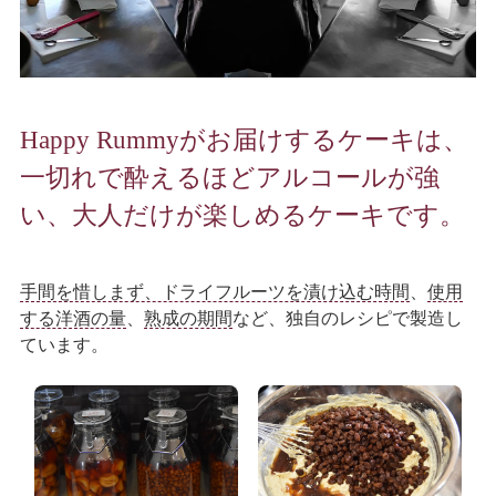
Happy Rummyがお届けするケーキは、
一切れで酔えるほどアルコールが強
い、大人だけが楽しめるケーキです。
手間を惜しまず、ドライフルーツを漬け込む時間
、
使用
する洋酒の量
、
熟成の期間
など、独自のレシピで製造し
ています。