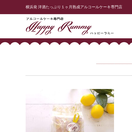
横浜発 洋酒たっぷり１ヶ月熟成アルコールケーキ専門店
投稿者:
admin@hr